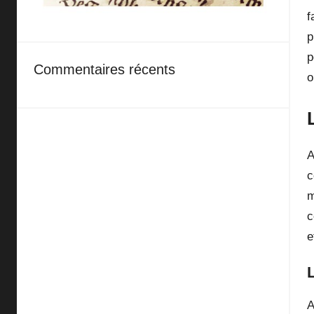
f
p
p
Commentaires récents
o
A
c
m
c
e
A