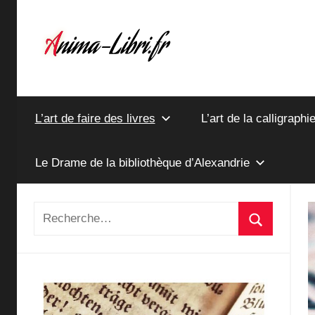
Aller
au
contenu
anima-
L’art de faire des livres
L’art de la calligraphi
libri.fr
Le Drame de la bibliothèque d’Alexandrie
Recherche
Recherch
pour
: