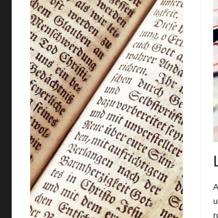
A
u
r