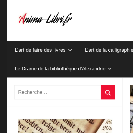
Aller
au
contenu
anima-
L’art de faire des livres
L’art de la calligraphi
libri.fr
Le Drame de la bibliothèque d’Alexandrie
Recherche
Recherch
pour
: