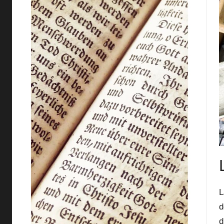
L
d
d