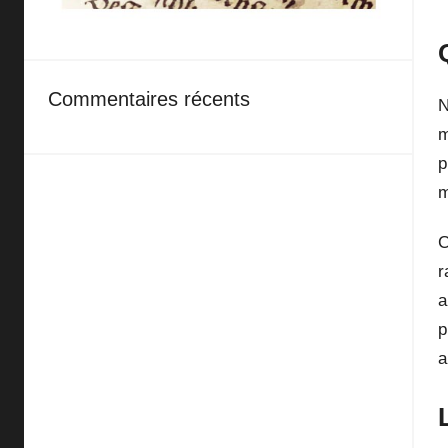
Commentaires récents
N
m
p
m
C
r
a
p
a