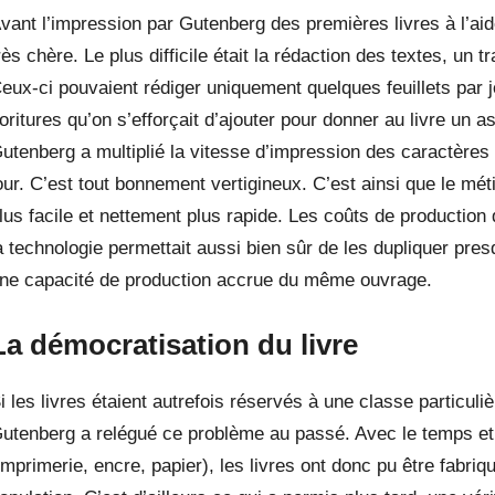
vant l’impression par Gutenberg des premières livres à l’aide
rès chère. Le plus difficile était la rédaction des textes, un t
eux-ci pouvaient rédiger uniquement quelques feuillets par jo
ioritures qu’on s’efforçait d’ajouter pour donner au livre un
utenberg a multiplié la vitesse d’impression des caractères 
our. C’est tout bonnement vertigineux. C’est ainsi que le mét
lus facile et nettement plus rapide. Les coûts de production
a technologie permettait aussi bien sûr de les dupliquer presqu
ne capacité de production accrue du même ouvrage.
La démocratisation du livre
i les livres étaient autrefois réservés à une classe particuliè
utenberg a relégué ce problème au passé. Avec le temps et
imprimerie, encre, papier), les livres ont donc pu être fabr